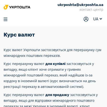
ukrposhta@ukrposhta.ua
Головна
контакт-центр
Маркет
UA
Аптека
Курс валют
Трекінг
Послуги
Курс валют Укрпошти застосовується для перерахунку сум
Тарифи
міжнародних поштових переказів.
Курс перерахунку валют
застосовується у
для купівлі
Відділення
випадку, якщо клієнт хоче отримати у гривнях
Філателія
міжнародний поштовий переказ, який надійшов із-за
кордону в іноземній валюті (курс визначається на день
Кар’єра
реєстрації переказу в автоматизованій системі).
Для бізнесу
Курс перерахунку валют
застосовується у
для продажу
випадку, якщо для відправки міжнародного поштового
переказу за межі України в іноземній валюті, клієнт