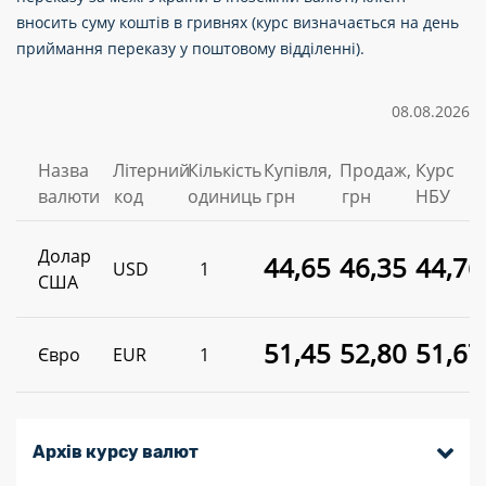
вносить суму коштів в гривнях (курс визначається на день
приймання переказу у поштовому відділенні).
08.08.2026
Назва
Лiтерний
Кількість
Купiвля,
Продаж,
Курс
валюти
код
одиниць
грн
грн
НБУ
Долар
44,65
46,35
44,76
USD
1
США
51,45
52,80
51,67
Євро
EUR
1
Архів курсу валют