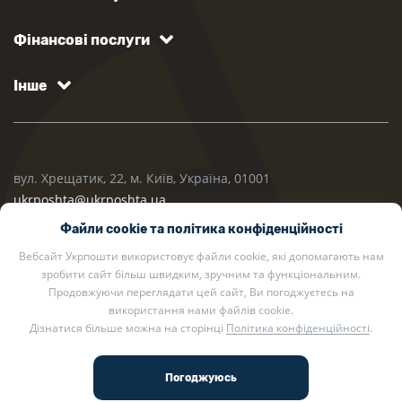
Фінансові послуги
Інше
вул. Хрещатик, 22, м. Київ, Україна, 01001
ukrposhta@ukrposhta.ua
Файли cookie та політика конфіденційності
Вебсайт Укрпошти використовує файли cookie, які допомагають нам
зробити сайт більш швидким, зручним та функціональним.
Продовжуючи переглядати цей сайт, Ви погоджуєтесь на
використання нами файлів cookie.
Дізнатися більше можна на сторінці
Політика конфіденційності
.
2002 — 2026 Укрпошта. Всі права захищено.
Політика конфіденційності
.