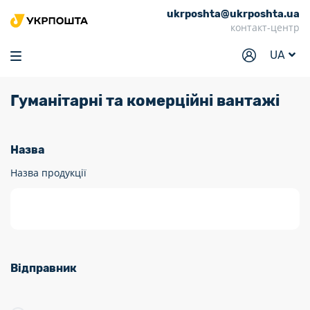
ukrposhta@ukrposhta.ua
Головна
контакт-центр
Маркет
UA
Аптека
Гуманітарні та комерційні вантажі
Трекінг
Послуги
Назва
Тарифи
Назва продукції
Відділення
Філателія
Кар’єра
Відправник
Для бізнесу