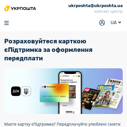
ukrposhta@ukrposhta.ua
Головна
контакт-центр
Маркет
UA
Аптека
Розраховуйтеся карткою
Трекінг
єПідтримка за оформлення
Послуги
передплати
Тарифи
Відділення
Філателія
Кар’єра
Для бізнесу
Маєте картку єПідтримка? Передплачуйте улюблені газети