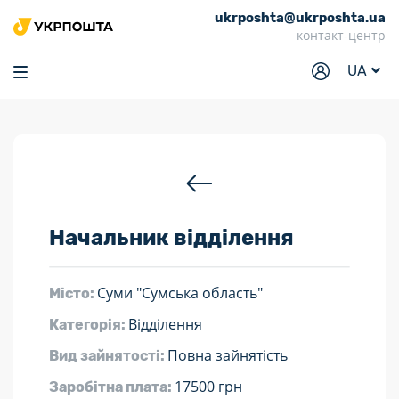
ukrposhta@ukrposhta.ua
Головна
контакт-центр
Маркет
UA
Аптека
Трекінг
Послуги
Тарифи
Начальник відділення
Відділення
Філателія
Суми "Сумська область"
Місто:
Кар’єра
Відділення
Категорія:
Для бізнесу
Повна зайнятість
Вид зайнятості:
17500 грн
Заробітна плата: