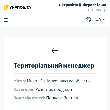
ukrposhta@ukrposhta.ua
Головна
контакт-центр
Маркет
UA
Аптека
Трекінг
Послуги
Тарифи
Територіальний менеджер
Відділення
Філателія
Миколаїв "Миколаївська область"
Місто:
Кар’єра
Розвиток продажів
Категорія:
Для бізнесу
Повна зайнятість
Вид зайнятості: