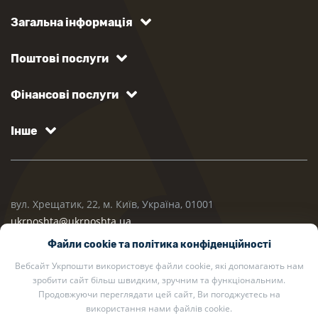
Загальна інформація
Поштові послуги
Фінансові послуги
Інше
вул. Хрещатик, 22, м. Київ, Україна, 01001
ukrposhta@ukrposhta.ua
Файли cookie та політика конфіденційності
Вебсайт Укрпошти використовує файли cookie, які допомагають нам
зробити сайт більш швидким, зручним та функціональним.
Продовжуючи переглядати цей сайт, Ви погоджуєтесь на
використання нами файлів cookie.