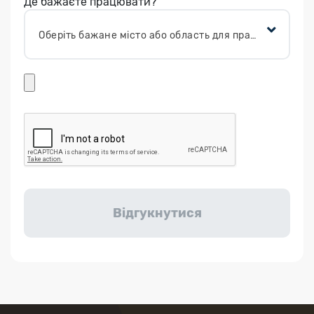
Де бажаєте працювати?
Оберіть бажане місто або область для працевлаштування