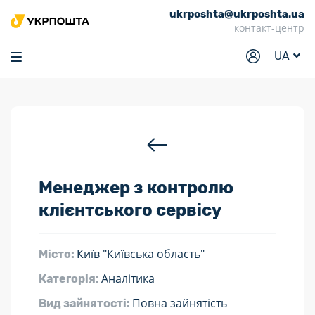
ukrposhta@ukrposhta.ua
Головна
контакт-центр
Маркет
UA
Аптека
Трекінг
Послуги
Тарифи
Менеджер з контролю
Відділення
клієнтського сервісу
Філателія
Кар’єра
Київ "Київська область"
Місто:
Для бізнесу
Аналітика
Категорія:
Повна зайнятість
Вид зайнятості: