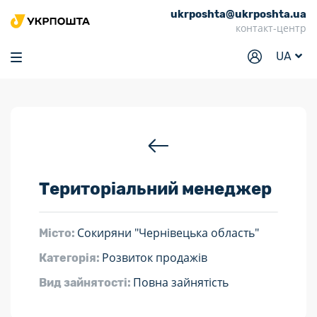
ukrposhta@ukrposhta.ua
Головна
контакт-центр
Маркет
UA
Аптека
Трекінг
Послуги
Тарифи
Територіальний менеджер
Відділення
Філателія
Сокиряни "Чернівецька область"
Місто:
Кар’єра
Розвиток продажів
Категорія:
Для бізнесу
Повна зайнятість
Вид зайнятості: