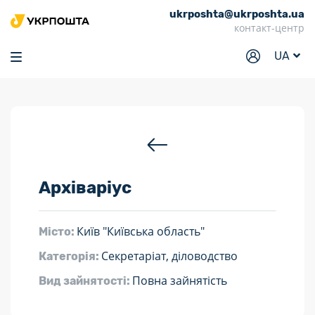
ukrposhta@ukrposhta.ua
Головна
контакт-центр
Маркет
UA
Аптека
Трекінг
Послуги
Тарифи
Архіваріус
Відділення
Філателія
Київ "Київська область"
Місто:
Кар’єра
Секретаріат, діловодство
Категорія:
Для бізнесу
Повна зайнятість
Вид зайнятості: