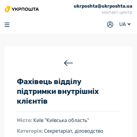
ukrposhta@ukrposhta.ua
Головна
контакт-центр
Маркет
UA
Аптека
Трекінг
Послуги
Тарифи
Фахівець відділу
Відділення
підтримки внутрішніх
Філателія
клієнтів
Кар’єра
Для бізнесу
Київ "Київська область"
Місто:
Секретаріат, діловодство
Категорія: