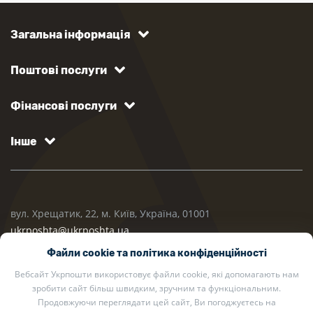
Загальна інформація
Поштові послуги
Фінансові послуги
Інше
вул. Хрещатик, 22, м. Київ, Україна, 01001
ukrposhta@ukrposhta.ua
Файли cookie та політика конфіденційності
Вебсайт Укрпошти використовує файли cookie, які допомагають нам
зробити сайт більш швидким, зручним та функціональним.
Продовжуючи переглядати цей сайт, Ви погоджуєтесь на