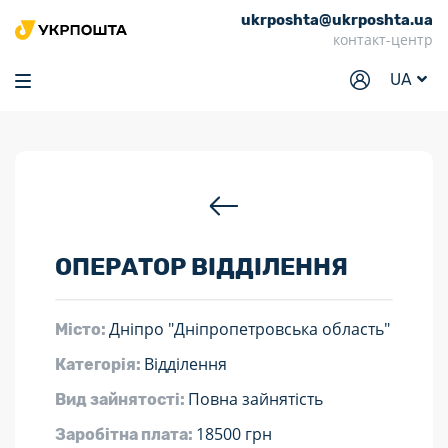
ukrposhta@ukrposhta.ua
Головна
контакт-центр
Маркет
UA
Аптека
Трекінг
Послуги
Тарифи
ОПЕРАТОР ВІДДІЛЕННЯ
Відділення
Філателія
Дніпро "Дніпропетровська область"
Місто:
Кар’єра
Відділення
Категорія:
Для бізнесу
Повна зайнятість
Вид зайнятості:
18500 грн
Заробітна плата: