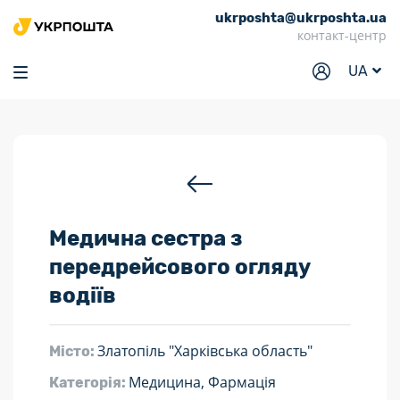
ukrposhta@ukrposhta.ua
Головна
контакт-центр
Маркет
UA
Аптека
Трекінг
Послуги
Тарифи
Медична сестра з
Відділення
передрейсового огляду
Філателія
водіїв
Кар’єра
Для бізнесу
Златопіль "Харківська область"
Місто:
Медицина, Фармація
Категорія: