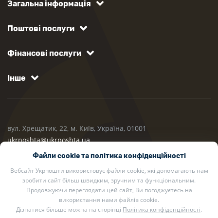
Загальна інформація
Поштові послуги
Фінансові послуги
Інше
вул. Хрещатик, 22, м. Київ, Україна, 01001
ukrposhta@ukrposhta.ua
Файли cookie та політика конфіденційності
Вебсайт Укрпошти використовує файли cookie, які допомагають нам
зробити сайт більш швидким, зручним та функціональним.
Продовжуючи переглядати цей сайт, Ви погоджуєтесь на
використання нами файлів cookie.
Дізнатися більше можна на сторінці
Політика конфіденційності
.