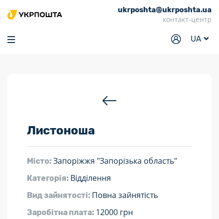
ukrposhta@ukrposhta.ua
Головна
контакт-центр
Маркет
UA
Аптека
Трекінг
Послуги
Тарифи
Листоноша
Відділення
Філателія
Запоріжжя "Запорізька область"
Місто:
Кар’єра
Відділення
Категорія:
Для бізнесу
Повна зайнятість
Вид зайнятості:
12000 грн
Заробітна плата: