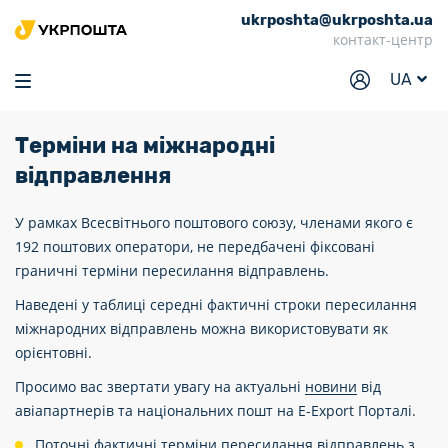
ukrposhta@ukrposhta.ua
Головна
контакт-центр
Маркет
UA
Аптека
Терміни на міжнародні
Трекінг
відправлення
Послуги
У рамках Всесвітнього поштового союзу, членами якого є
Тарифи
192 поштових оператори, не передбачені фіксовані
Відділення
граничні терміни пересилання відправлень.
Наведені у таблиці середні фактичні строки пересилання
Філателія
міжнародних відправлень можна використовувати як
Кар’єра
орієнтовні.
Просимо вас звертати увагу на актуальні
новини
від
Для бізнесу
авіапартнерів та національних пошт на E-Export Порталі.
Поточні фактичні терміни пересилання відправлень з