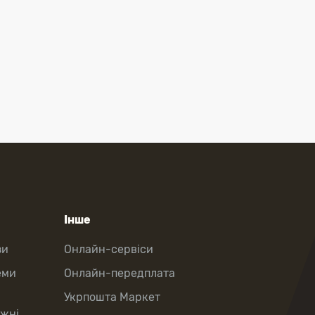
Інше
зи
Онлайн-сервіси
еми
Онлайн-передплата
Укрпошта Маркет
іжні