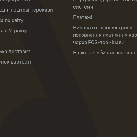
системи
дні поштові перекази
Платежі
а по світу
Видача готівкових гривен
а в Україну
поповнення платіжних ка
через POS-термінали
ька доставка
Валютно-обмінні операції
нок вартості