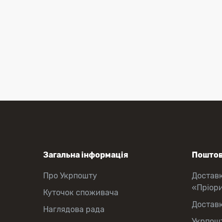
Загальна інформація
Поштов
Про Укрпошту
Достав
«Пріор
Куточок споживача
Достав
Наглядова рада
Укрпош