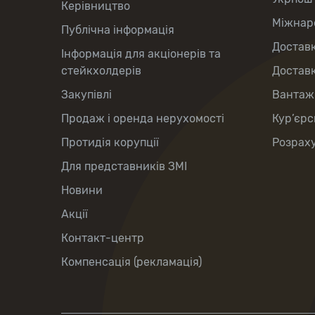
Керівництво
Міжнаро
Публічна інформація
Доставк
Інформація для акціонерів та
стейкхолдерів
Доставк
Закупівлі
Вантаж
Продаж і оренда нерухомості
Кур’єрс
Протидія корупції
Розраху
Для представників ЗМІ
Новини
Акції
Контакт-центр
Компенсація (рекламація)