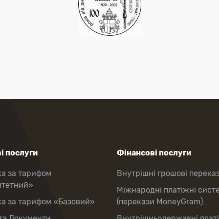
і послуги
Фінансові послуги
ка за тарифом
Внутрішні грошові перека
итетний»
Міжнародні платіжні сист
ка за тарифом «Базовий»
(перекази MoneyGram)
та Документи
Внутрішньодержавні плат