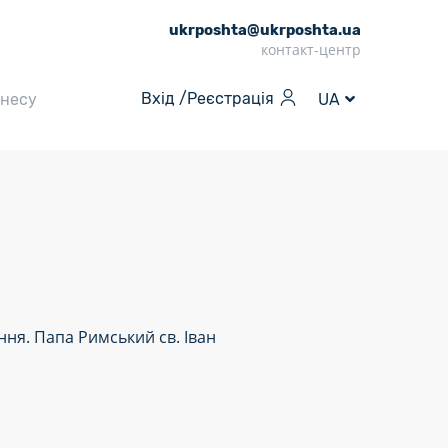
ukrposhta@ukrposhta.ua
контакт-центр
Вхід /
Реєстрація
знесу
UA
ння. Папа Римський св. Іван