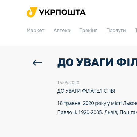
Головна
Маркет
Маркет
Аптека
Трекінг
Послуги
Аптека
Трекінг
Послуги
ДО УВАГИ ФІЛ
Тарифи
Відділення
15.05.2020
ДО УВАГИ ФІЛАТЕЛІСТІВ!
Філателія
18 травня 2020 року у місті Льво
Кар’єра
Павло ІІ. 1920-2005. Львів, Поштам
Для бізнесу