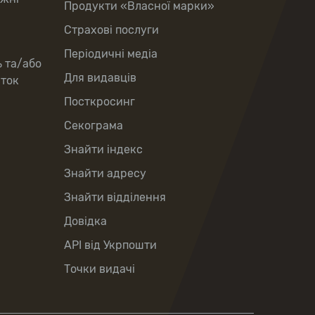
Продукти «Власної марки»
Страхові послуги
Періодичні медіа
ь та/або
Для видавців
рток
Посткросинг
Секограма
Знайти індекс
Знайти адресу
Знайти відділення
Довідка
API від Укрпошти
Точки видачі