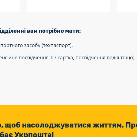
дділенні вам потрібно мати:
портного засобу (техпаспорт).
нсійне посвідчення, ID-картка, посвідчення водія тощо).
те, щоб насолоджуватися життям. Пр
дбає Укрпошта!