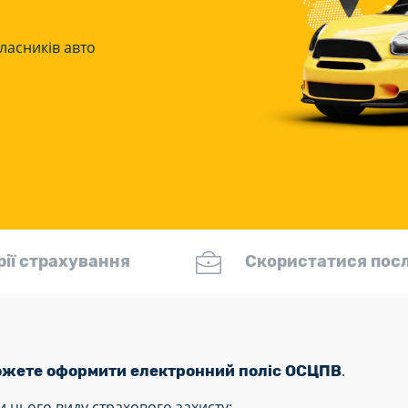
ласників авто
рії страхування
Скористатися пос
.
ожете оформити електронний поліс ОСЦПВ
и цього виду страхового захисту: