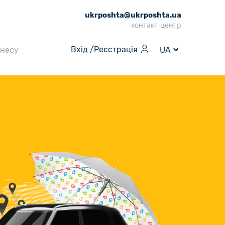
ukrposhta@ukrposhta.ua
контакт-центр
Вхід /
Реєстрація
знесу
UA