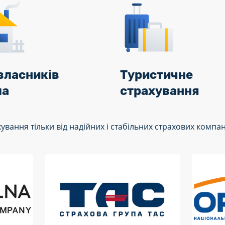
власників
Туристичне
ла
страхування
ання тільки від надійних і стабільних страхових компані