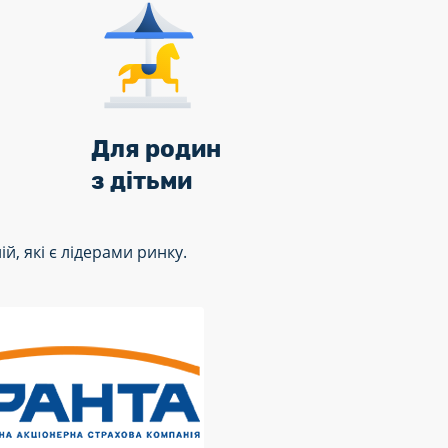
Для родин
з дітьми
й, які є лідерами ринку.