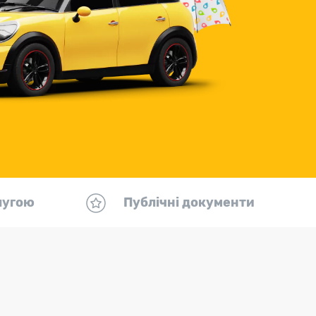
лугою
Публічні документи