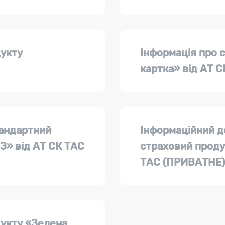
дукту
Інформація про 
картка» від АТ С
тандартний
Інформаційний д
» від АТ СК ТАС
страховий проду
ТАС (ПРИВАТНЕ)
дукту «Зелена