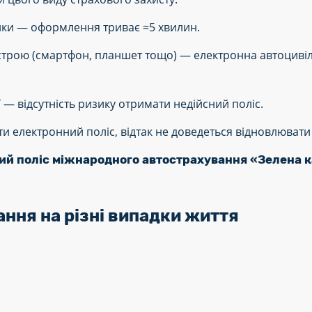
нки — оформлення триває ≈5 хвилин.
строю (смартфон, планшет тощо) — електронна автоцивілк
— відсутність ризику отримати недійсний поліс.
ти електронний поліс, відтак не доведеться відновлювати
ий поліс міжнародного автострахування «Зелена ка
ння на різні випадки життя