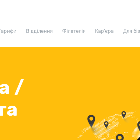
Тарифи
Відділення
Філателія
Кар’єра
Для бі
а /
та