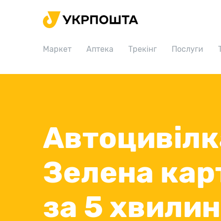
Головна
Маркет
Маркет
Аптека
Трекінг
Послуги
Аптека
Трекінг
Послуги
Тарифи
Автоцивілк
Відділення
Філателія
Зелена кар
Кар’єра
Для бізнесу
за 5 хвилин