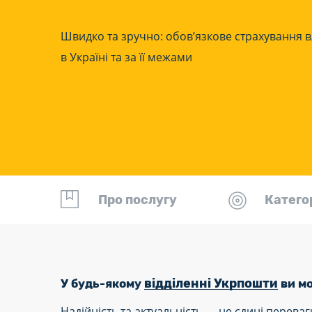
Швидко та зручно: обов’язкове страхування в
в Україні та за її межами
Про послугу
Катего
відділенні Укрпошти
У будь-якому
ви м
Надійність та актуальність — не єдині переваг