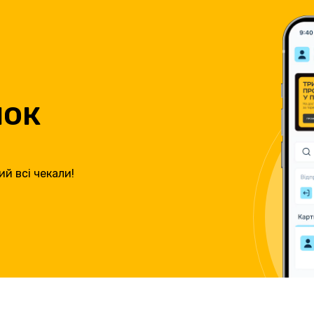
нок
ий всі чекали!