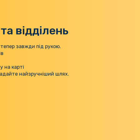
та відділень
 тепер завжди під рукою.
ів
 на карті
ладайте найзручніший шлях.