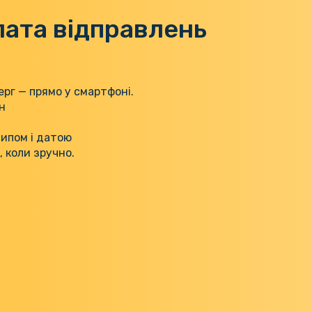
лата відправлень
рг — прямо у смартфоні.
н
типом і датою
 коли зручно.