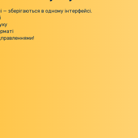
і — зберігаються в одному інтерфейсі.
і
уку
орматі
дправленнями!