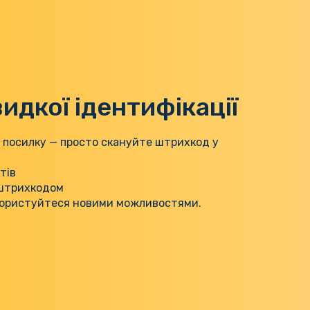
дкої ідентифікації
 посилку — просто скануйте штрихкод у
тів
 штрихкодом
 користуйтеся новими можливостями.