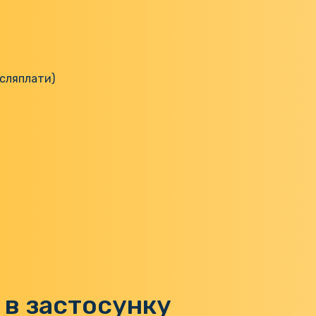
ісляплати)
 в застосунку